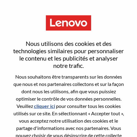
Menu
Reset password
Nous utilisons des cookies et des
technologies similaires pour personnaliser
le contenu et les publicités et analyser
Are you sure you want to reset your
notre trafic.
password?
Nous souhaitons être transparents sur les données
que nous et nos partenaires collectons et sur la façon
dont nous les utilisons, afin que vous puissiez
Enter the email address associated with your
optimiser le contrôle de vos données personnelles.
account, then click "Continue".
Veuillez
cliquer ici
pour consulter tous les cookies
utilisés sur ce site. En sélectionnant « Accepter tout »,
We will email you a link to reset your
vous acceptez notre utilisation des cookies et le
password.
partage d'informations avec nos partenaires. Vous
pouvez choisir de vous désinscrire de cette collecte