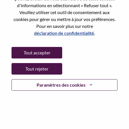
Reset password with your e-mail
E-mail
*
d'informations en sélectionnant « Refuser tout ».
Veuillez utiliser cet outil de consentement aux
cookies pour gérer ou mettre à jour vos préférences.
Pour en savoir plus sur notre
déclaration de confidentialité
.
Continue
Tout accepter
Go Back
Tout rejeter
Lenovo.com
Paramètres des cookies
Confidentialité
|
Conditions d’utilisation
|
FAQ
Suivez WeAreLenovo
|
Outil de
Consentement aux Cookies