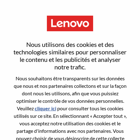
Menu
Reset password
Nous utilisons des cookies et des
technologies similaires pour personnaliser
le contenu et les publicités et analyser
Are you sure you want to reset your
notre trafic.
password?
Nous souhaitons être transparents sur les données
que nous et nos partenaires collectons et sur la façon
dont nous les utilisons, afin que vous puissiez
Enter the email address associated with your
optimiser le contrôle de vos données personnelles.
account, then click "Continue".
Veuillez
cliquer ici
pour consulter tous les cookies
utilisés sur ce site. En sélectionnant « Accepter tout »,
We will email you a link to reset your
vous acceptez notre utilisation des cookies et le
password.
partage d'informations avec nos partenaires. Vous
pouvez choisir de vous désinscrire de cette collecte