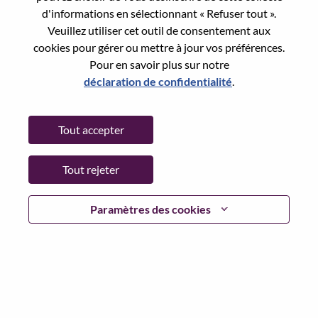
Reset password with your e-mail
E-mail
*
d'informations en sélectionnant « Refuser tout ».
Veuillez utiliser cet outil de consentement aux
cookies pour gérer ou mettre à jour vos préférences.
Pour en savoir plus sur notre
déclaration de confidentialité
.
Continue
Tout accepter
Go Back
Tout rejeter
Lenovo.com
Paramètres des cookies
Confidentialité
|
Conditions d’utilisation
|
FAQ
Suivez WeAreLenovo
|
Outil de
Consentement aux Cookies