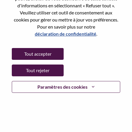
Reset password with your e-mail
E-mail
*
d'informations en sélectionnant « Refuser tout ».
Veuillez utiliser cet outil de consentement aux
cookies pour gérer ou mettre à jour vos préférences.
Pour en savoir plus sur notre
déclaration de confidentialité
.
Continue
Tout accepter
Go Back
Tout rejeter
Lenovo.com
Paramètres des cookies
Confidentialité
|
Conditions d’utilisation
|
FAQ
Suivez WeAreLenovo
|
Outil de
Consentement aux Cookies