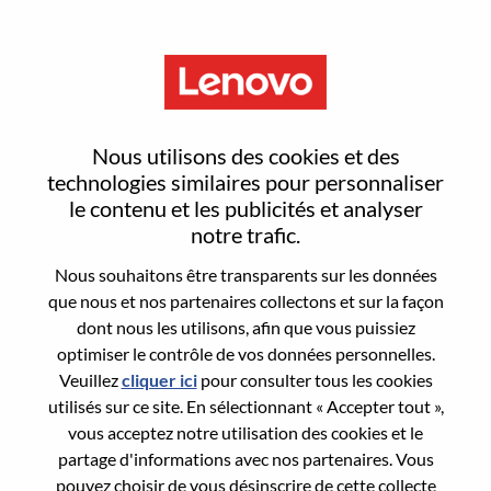
Menu
Reset password
Nous utilisons des cookies et des
technologies similaires pour personnaliser
le contenu et les publicités et analyser
Are you sure you want to reset your
notre trafic.
password?
Nous souhaitons être transparents sur les données
que nous et nos partenaires collectons et sur la façon
dont nous les utilisons, afin que vous puissiez
Enter the email address associated with your
optimiser le contrôle de vos données personnelles.
account, then click "Continue".
Veuillez
cliquer ici
pour consulter tous les cookies
utilisés sur ce site. En sélectionnant « Accepter tout »,
We will email you a link to reset your
vous acceptez notre utilisation des cookies et le
password.
partage d'informations avec nos partenaires. Vous
pouvez choisir de vous désinscrire de cette collecte