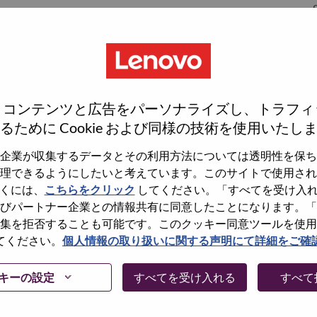
S
S
、コンテンツと広告をパーソナライズし、トラフィ
るために Cookie および同様の技術を使用いたし
企業が収集するデータとその利用方法については透明性を保ち
理できるようにしたいと考えています。このサイトで使用され
wn what we do. We WOW our customers.
くには、
こちらをクリック
してください。「すべてを受け入
びパートナー企業との情報共有に同意したことになります。「
echnology powerhouse, ranked #196 in the Fortune Global
集を拒否することも可能です。このクッキー同意ツールを使用
 day in 180 markets. Focused on a bold vision to deliver
てください。
個人情報の取り扱いに関する声明にて詳細をご確
 on its success as the world’s largest PC company with a full-
d AI-optimized devices (PCs, workstations, smartphones,
キーの設定
すべてを受け入れる
すべて
edge, high performance computing and software defined
ervices. Lenovo’s continued investment in world-changing
ustworthy, and smarter future for everyone, everywhere.