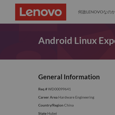
何故LENOVOなの
Android Linux Exp
General Information
Req #
WD00099641
Career Area
Hardware Engineering
Country/Region
China
State
Hubei