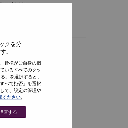
hare this job:
hare Android Linux expert with LinkedIn
Share Android Linux expert with a friend via e-mail
Similar jobs
ックを分
AI产品经理
ます。
武汉（Wuhan）, Hubei, China,
、皆様がご自身の個
Android 性能优化工程师
ているすべてのクッ
武汉（Wuhan）, Hubei, China,
れる」を選択すると、
Android Framework 性能工程师
すべて拒否」を選択
武汉（Wuhan）, Hubei, China,
して、設定の管理や
認ください
。
Android Framework 高级工程师
武汉（Wuhan）, Hubei, China,
拒否する
全てを見る