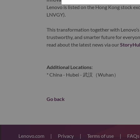
Lenovo is listed on the Hong Kong stock e
LNVGY).
This transformation together with Lenovo’s 
trustworthy, and smarter future for everyon
read about the latest news via our
StoryHu
Additional Locations
:
* China - Hubei - 武汉（Wuhan）
Go back
Lenovo.com
|
Privacy
|
Terms of use
|
FAQ