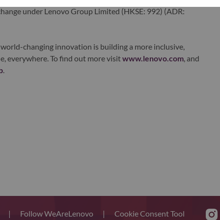
xchange under Lenovo Group Limited (HKSE: 992) (ADR:
world-changing innovation is building a more inclusive,
e, everywhere. To find out more visit
www.lenovo.com
, and
b
.
s
|
Follow WeAreLenovo
|
Cookie Consent Tool