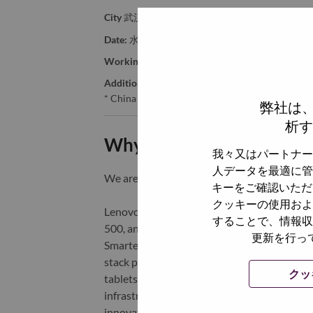
City
武汉（Wuhan）
Date:
水曜日, 6月 17, 2026
Working Time:
Full-time
Additional Locations
:
* China - Hubei - 武汉（Wuhan）
弊社は
析す
Why Work at Lenovo
我々又はパートナー
人データを最適に管
We are Lenovo. We do what we say. We o
キーをご確認いただ
クッキーの使用およ
Lenovo is a US$83 billion revenue global t
することで、情報収
500, and serving millions of customers every
更新を行っ
Smarter Technology for All, Lenovo has built
stack portfolio of AI-enabled, AI-ready, an
クッ
tablets), infrastructure (server, storage, 
infrastructure), software, solutions, and s
innovation is building a more equitable, tr