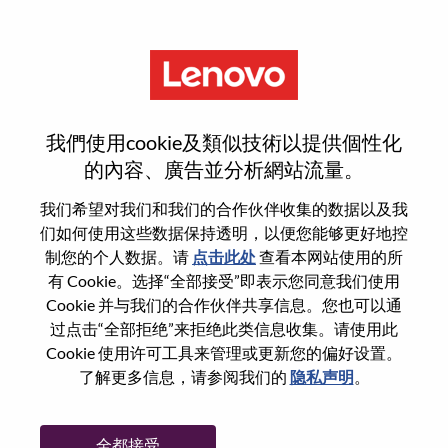
菜单
Android Linux Expert
我們使用cookie及類似技術以提供個性化
的內容、廣告並分析網站流量。
我们希望对我们和我们的合作伙伴收集的数据以及我
们如何使用这些数据保持透明，以便您能够更好地控
基本信息
制您的个人数据。请
点击此处
查看本网站使用的所
有 Cookie。选择“全部接受”即表示您同意我们使用
Cookie 并与我们的合作伙伴共享信息。您也可以通
职位编号:
WD00099641
过点击“全部拒绝”来拒绝此类信息收集。请使用此
工作领域:
Hardware Engineering
Cookie 使用许可工具来管理或更新您的偏好设置。
国家/地区:
中国
了解更多信息，请参阅我们的
隐私声明
。
省:
湖北
市:
武汉（Wuhan）
全都接受