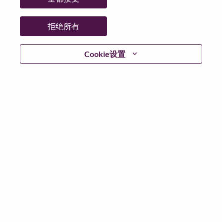
日期:
星期三, 6 月 17, 2026
工作性质:
Full-time
拒绝所有
其他工作城市
:
* China - Hubei - 武汉（Wuhan）
Cookie设置
为什么选择联想
联想文化，我们称之为 “We Are Lenovo”（我们，就是联
想），其核心是：“说到做到，尽心尽力，成就客户”。
联想集团是一家年收入690亿美元的全球化科技巨头，位
列《财富》世界500强第196名，服务遍布全球180个市
场数以百万计的客户。为实现“智能，为每一个可能” 的
公司愿景，联想在不断夯实全球个人电脑市场冠军地位
的基础上，积极构建全栈式的计算能力，现已拥有包括
人工智能赋能、人工智能导向和人工智能优化的终端、
基础设施、软件、解决方案和服务在内的完整产品路线