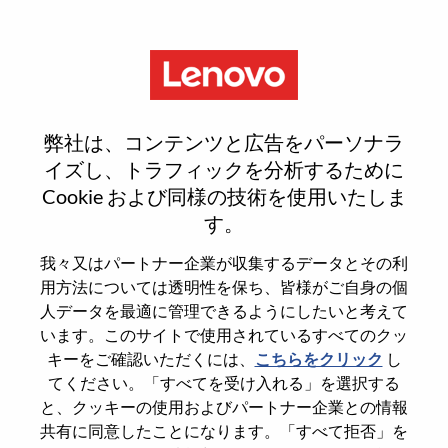
Menu
Android 系统工程师
弊社は、コンテンツと広告をパーソナラ
イズし、トラフィックを分析するために
Cookie および同様の技術を使用いたしま
す。
General Information
我々又はパートナー企業が収集するデータとその利
用方法については透明性を保ち、皆様がご自身の個
Req #
WD00100698
人データを最適に管理できるようにしたいと考えて
います。このサイトで使用されているすべてのクッ
Career Area
Hardware Engineering
キーをご確認いただくには、
こちらをクリック
し
Country/Region
China
てください。「すべてを受け入れる」を選択する
State
Shanghai
と、クッキーの使用およびパートナー企業との情報
共有に同意したことになります。「すべて拒否」を
City
上海（Shanghai）