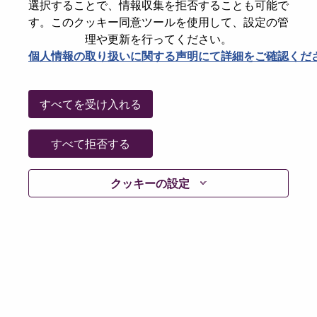
選択することで、情報収集を拒否することも可能で
Date:
火曜日, 6月 23, 2026
す。このクッキー同意ツールを使用して、設定の管
Working Time:
Full-time
理や更新を行ってください。
個人情報の取り扱いに関する声明にて詳細をご確認くだ
Additional Locations
:
* China - Shanghai - 上海（Shanghai）
すべてを受け入れる
Why Work at Lenovo
すべて拒否する
We are Lenovo. We do what we say. We own what we do.
We WOW our customers.
クッキーの設定
Lenovo is a US$83 billion revenue global technology
powerhouse, ranked #153 in the Fortune Global 500, and
serving millions of customers every day in 180 markets.
Focused on a bold vision to deliver Smarter Technology
for All, Lenovo has built on its success as the world’s
largest PC company with a full-stack portfolio of AI-
enabled, AI-ready, and AI-optimized devices (PCs,