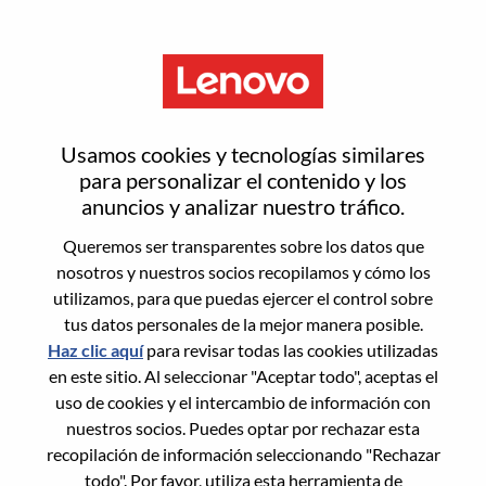
Menú
Android 系统工程师
Usamos cookies y tecnologías similares
para personalizar el contenido y los
anuncios y analizar nuestro tráfico.
Queremos ser transparentes sobre los datos que
nosotros y nuestros socios recopilamos y cómo los
General Information
utilizamos, para que puedas ejercer el control sobre
tus datos personales de la mejor manera posible.
Req #
WD00100698
Haz clic aquí
para revisar todas las cookies utilizadas
Career Area:
Ingeniería de hardware
en este sitio. Al seleccionar "Aceptar todo", aceptas el
uso de cookies y el intercambio de información con
Country/Region:
China
nuestros socios. Puedes optar por rechazar esta
State:
Shanghai
recopilación de información seleccionando "Rechazar
City:
上海（Shanghai）
todo". Por favor, utiliza esta herramienta de