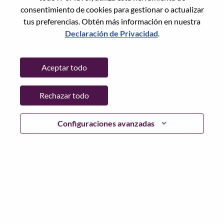
consentimiento de cookies para gestionar o actualizar
Date:
martes, Junio 23, 2026
tus preferencias. Obtén más información en nuestra
Working Time:
Full-time
Declaración de Privacidad
.
Additional Locations
:
* China - Shanghai - 上海（Shanghai）
Aceptar todo
Why Work at Lenovo
Rechazar todo
We are Lenovo. We do what we say. We own what we do.
Configuraciones avanzadas
We WOW our customers.
Lenovo is a US$83 billion revenue global technology
powerhouse, ranked #153 in the Fortune Global 500, and
serving millions of customers every day in 180 markets.
Focused on a bold vision to deliver Smarter Technology
for All, Lenovo has built on its success as the world’s
largest PC company with a full-stack portfolio of AI-
enabled, AI-ready, and AI-optimized devices (PCs,