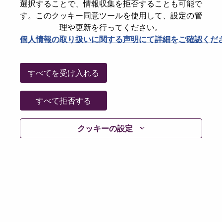
State
North Carolina
選択することで、情報収集を拒否することも可能で
す。このクッキー同意ツールを使用して、設定の管
City
Morrisville
理や更新を行ってください。
Date:
月曜日, 6月 8, 2026
個人情報の取り扱いに関する声明にて詳細をご確認くだ
Working Time:
Full-time
Additional Locations
:
すべてを受け入れる
* United States of America - North Carolina - Morrisville
すべて拒否する
Why Work at Lenovo
クッキーの設定
We are Lenovo. We do what we say. We own what we do.
We WOW our customers.
Lenovo is a US$83 billion revenue global technology
powerhouse, ranked #153 in the Fortune Global 500, and
serving millions of customers every day in 180 markets.
Focused on a bold vision to deliver Smarter Technology
for All, Lenovo has built on its success as the world’s