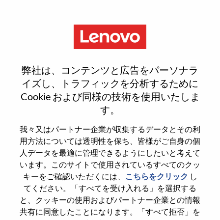
Menu
Network Engineer - Morrisville,
弊社は、コンテンツと広告をパーソナラ
NC
イズし、トラフィックを分析するために
Cookie および同様の技術を使用いたしま
す。
我々又はパートナー企業が収集するデータとその利
用方法については透明性を保ち、皆様がご自身の個
General Information
人データを最適に管理できるようにしたいと考えて
います。このサイトで使用されているすべてのクッ
Req #
WD00095056
キーをご確認いただくには、
こちらをクリック
し
てください。「すべてを受け入れる」を選択する
Career Area
Information Technology
と、クッキーの使用およびパートナー企業との情報
Country/Region
United States of America
共有に同意したことになります。「すべて拒否」を