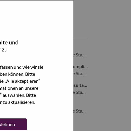
Teile diesen Job:
hare Network Engineer - Morrisville, NC with LinkedIn
Share Network Engineer - Morrisville, NC with a friend via e
Ähnliche Jobs
lte und
Customer Care Case Manager
 zu
Morrisville, North Carolina, Vereinigte Staaten von Amerika,
Sr. Manager, Cyber Resilience Act Compliance
assen und wie wir sie
Morrisville, North Carolina, Vereinigte Staaten von Amerika,
ben können. Bitte
e „Alle akzeptieren“
Principal Digital Transformation Consultant
mationen an unsere
Morrisville, North Carolina, Vereinigte Staaten von Amerika,
“ auswählen. Bitte
 zu aktualisieren.
Director, AI Solution Delivery
Morrisville, North Carolina, Vereinigte Staaten von Amerika,
ablehnen
Alle anzeigen