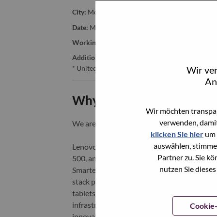
City:
Morrisville
Date:
Montag, Juni 8, 2026
Working Time:
Full-time
Additional Locations
:
Wir ve
* United States of America - North Carolina - Mo
An
Why Work at Lenovo
Wir möchten transpar
verwenden, damit
We are Lenovo. We do what we say. We o
klicken Sie hier
um 
auswählen, stimme
Lenovo is a US$83 billion revenue global t
Partner zu. Sie k
500, and serving millions of customers every
nutzen Sie dieses
Smarter Technology for All, Lenovo has built
stack portfolio of AI-enabled, AI-ready, an
tablets), infrastructure (server, storage, 
infrastructure), software, solutions, and s
Cookie-
innovation is building a more equitable, tr