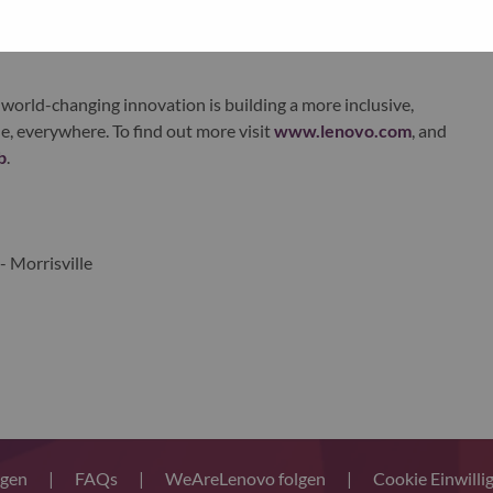
xchange under Lenovo Group Limited (HKSE: 992) (ADR:
world-changing innovation is building a more inclusive,
e, everywhere. To find out more visit
www.lenovo.com
, and
b
.
- Morrisville
ngen
|
FAQs
|
WeAreLenovo folgen
|
Cookie Einwilli