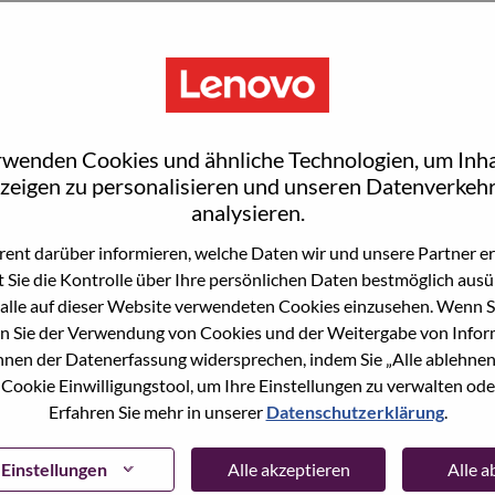
S
rwenden Cookies und ähnliche Technologien, um Inha
rrisville
zeigen zu personalisieren und unseren Datenverkehr
analysieren.
ent darüber informieren, welche Daten wir und unsere Partner erf
 Sie die Kontrolle über Ihre persönlichen Daten bestmöglich ausü
wn what we do. We WOW our customers.
alle auf dieser Website verwendeten Cookies einzusehen. Wenn Si
n Sie der Verwendung von Cookies und der Weitergabe von Infor
echnology powerhouse, ranked #153 in the Fortune Global
önnen der Datenerfassung widersprechen, indem Sie „Alle ablehnen
 day in 180 markets. Focused on a bold vision to deliver
 Cookie Einwilligungstool, um Ihre Einstellungen zu verwalten oder
 on its success as the world’s largest PC company with a full-
Erfahren Sie mehr in unserer
Datenschutzerklärung
.
d AI-optimized devices (PCs, workstations, smartphones,
edge, high performance computing and software defined
ervices. Lenovo’s continued investment in world-changing
Einstellungen
Alle akzeptieren
Alle 
ustworthy, and smarter future for everyone, everywhere.