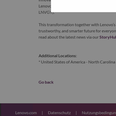
Lenovo is listed on the Hong Kong stock e
LNVGY).
This transformation together with Lenovo’s 
trustworthy, and smarter future for everyon
read about the latest news via our
StoryHu
Additional Locations
:
* United States of America - North Carolina 
Go back
Lenovo.com
|
Datenschutz
|
Nutzungsbedingu