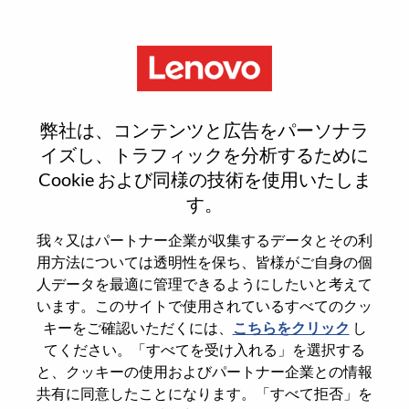
Menu
Offering Development CoE
弊社は、コンテンツと広告をパーソナラ
Manager - Remote
イズし、トラフィックを分析するために
Cookie および同様の技術を使用いたしま
す。
我々又はパートナー企業が収集するデータとその利
用方法については透明性を保ち、皆様がご自身の個
General Information
人データを最適に管理できるようにしたいと考えて
います。このサイトで使用されているすべてのクッ
Req #
WD00099077
キーをご確認いただくには、
こちらをクリック
し
てください。「すべてを受け入れる」を選択する
Career Area
Product Management
と、クッキーの使用およびパートナー企業との情報
Country/Region
United States of America
共有に同意したことになります。「すべて拒否」を