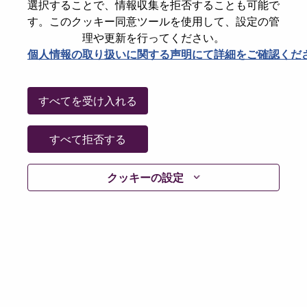
State
North Carolina
選択することで、情報収集を拒否することも可能で
す。このクッキー同意ツールを使用して、設定の管
City
Morrisville
理や更新を行ってください。
Date:
火曜日, 6月 2, 2026
個人情報の取り扱いに関する声明にて詳細をご確認くだ
Working Time:
Full-time
Additional Locations
:
すべてを受け入れる
* United States of America - Washington - Seattle
* United States of America - Colorado - Denver
* United States of America - Texas - Austin
すべて拒否する
* United States of America - North Carolina - Morrisville
クッキーの設定
Why Work at Lenovo
We are Lenovo. We do what we say. We own what we do.
We WOW our customers.
Lenovo is a US$83 billion revenue global technology
powerhouse, ranked #153 in the Fortune Global 500, and