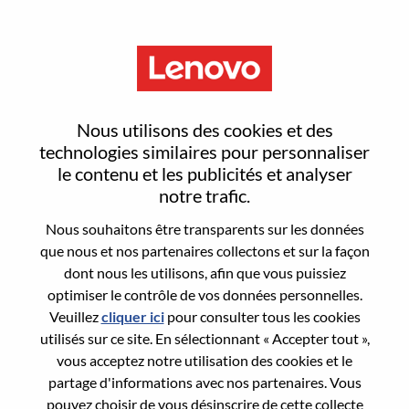
Menu
Offering Development CoE
Nous utilisons des cookies et des
Manager - Remote
technologies similaires pour personnaliser
le contenu et les publicités et analyser
notre trafic.
Nous souhaitons être transparents sur les données
que nous et nos partenaires collectons et sur la façon
dont nous les utilisons, afin que vous puissiez
General Information
optimiser le contrôle de vos données personnelles.
Veuillez
cliquer ici
pour consulter tous les cookies
Req #
WD00099077
utilisés sur ce site. En sélectionnant « Accepter tout »,
Career Area:
Gestion de produits
vous acceptez notre utilisation des cookies et le
partage d'informations avec nos partenaires. Vous
Country/Region:
États-Unis d’Amérique
pouvez choisir de vous désinscrire de cette collecte