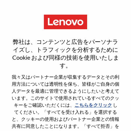
Menu
Sign In or Register for a new
弊社は、コンテンツと広告をパーソナラ
user account
イズし、トラフィックを分析するために
Cookie および同様の技術を使用いたしま
す。
我々又はパートナー企業が収集するデータとその利
用方法については透明性を保ち、皆様がご自身の個
既存ユーザー
人データを最適に管理できるようにしたいと考えて
います。このサイトで使用されているすべてのクッ
キーをご確認いただくには、
こちらをクリック
し
Last Name
てください。「すべてを受け入れる」を選択する
Degree name
と、クッキーの使用およびパートナー企業との情報
共有に同意したことになります。「すべて拒否」を