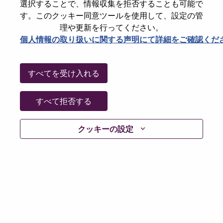
選択することで、情報収集を拒否することも可能で
Password
す。このクッキー同意ツールを使用して、設定の管
理や更新を行ってください。
個人情報の取り扱いに関する声明にて詳細をご確認くだ
ログイン
すべてを受け入れる
パスワードを忘れましたか？
すべて拒否する
現在募集中の職種に最近応募しましたでしょうか。そ
クッキーの設定
の場合、あなたのメールアドレスは当社のシステムに
保存されています。 よって「Forget Password?」をク
リックして頂ければ、リセットしてログインできま
す。
ログインや新規ユーザーとしての登録時に問題が発生
した場合は、エラーの詳細内容と該当するスクリーン
ショットのデータを添えて、当社HRサポート 担当
hrsupport@lenovo.com
までお問い合わせ頂けますか。