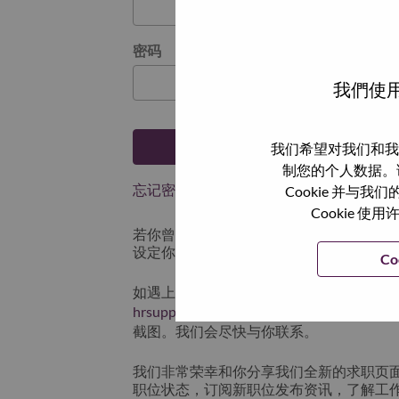
密码
我們使用
登陆
我们希望对我们和我
制您的个人数据。
忘记密码了？
Cookie 并
Cookie
若你曾近期申请过我们的职位，你的电子邮
设定你的登入资料。
Co
如遇上登录问题或无法注册为新用户时，
hrsupport@lenovo.com
请在邮件的主题注明“App
截图。我们会尽快与你联系。
我们非常荣幸和你分享我们全新的求职页
职位状态，订阅新职位发布资讯，了解工