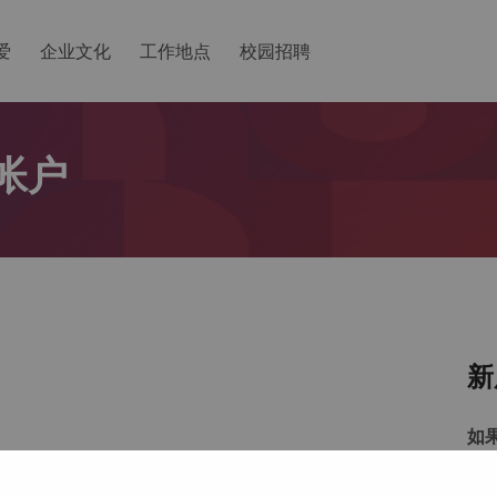
爱
企业文化
工作地点
校园招聘
帐户
新
如
以