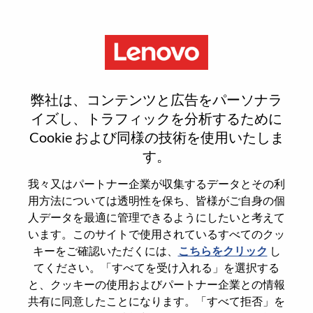
Menu
Sign In or Register for a new
弊社は、コンテンツと広告をパーソナラ
user account
イズし、トラフィックを分析するために
Cookie および同様の技術を使用いたしま
す。
我々又はパートナー企業が収集するデータとその利
用方法については透明性を保ち、皆様がご自身の個
既存ユーザー
人データを最適に管理できるようにしたいと考えて
います。このサイトで使用されているすべてのクッ
キーをご確認いただくには、
こちらをクリック
し
Last Name
てください。「すべてを受け入れる」を選択する
Degree name
と、クッキーの使用およびパートナー企業との情報
共有に同意したことになります。「すべて拒否」を