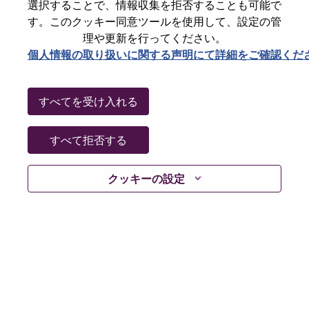
選択することで、情報収集を拒否することも可能で
Password
す。このクッキー同意ツールを使用して、設定の管
理や更新を行ってください。
個人情報の取り扱いに関する声明にて詳細をご確認くだ
ログイン
すべてを受け入れる
パスワードを忘れましたか？
すべて拒否する
現在募集中の職種に最近応募しましたでしょうか。そ
クッキーの設定
の場合、あなたのメールアドレスは当社のシステムに
保存されています。 よって「Forget Password?」をク
リックして頂ければ、リセットしてログインできま
す。
ログインや新規ユーザーとしての登録時に問題が発生
した場合は、エラーの詳細内容と該当するスクリーン
ショットのデータを添えて、当社HRサポート 担当
hrsupport@lenovo.com
までお問い合わせ頂けますか。