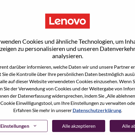
rwenden Cookies und ähnliche Technologien, um Inha
zeigen zu personalisieren und unseren Datenverkehr
analysieren.
ent darüber informieren, welche Daten wir und unsere Partner erf
 Sie die Kontrolle über Ihre persönlichen Daten bestmöglich ausü
ne Stelle beworben haben, haben wir Ihre E-Mail in
alle auf dieser Website verwendeten Cookies einzusehen. Wenn Si
ie "Passwort vergessen", um Ihr Passwort
n Sie der Verwendung von Cookies und der Weitergabe von Infor
önnen der Datenerfassung widersprechen, indem Sie „Alle ablehnen
 Cookie Einwilligungstool, um Ihre Einstellungen zu verwalten oder
 bei der Registrierung als neuer Benutzer haben,
Erfahren Sie mehr in unserer
Datenschutzerklärung
.
ter
hrsupport@lenovo.com
nd teilen Sie uns die
prechende Screenshots mit. Bitte geben Sie in der
ssue" an. Ein Mitglied unseres Teams wird sich nach
Einstellungen
Alle akzeptieren
Alle 