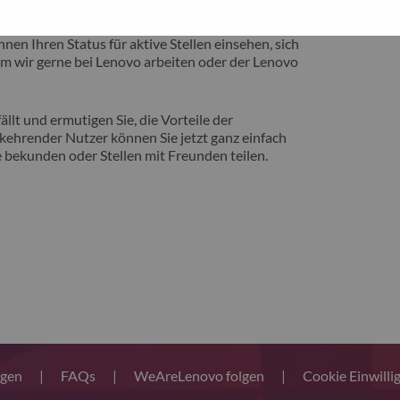
eite vorstellen zu können, auf der Sie von
nen Ihren Status für aktive Stellen einsehen, sich
m wir gerne bei Lenovo arbeiten oder der Lenovo
llt und ermutigen Sie, die Vorteile der
ehrender Nutzer können Sie jetzt ganz einfach
 bekunden oder Stellen mit Freunden teilen.
ngen
|
FAQs
|
WeAreLenovo folgen
|
Cookie Einwilli