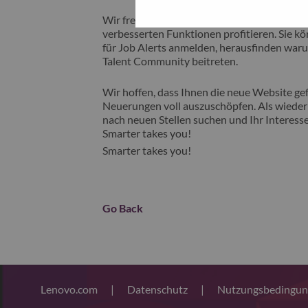
Wir freuen uns, Ihnen unsere neue Karrieres
verbesserten Funktionen profitieren. Sie kön
für Job Alerts anmelden, herausfinden waru
Talent Community beitreten.
Wir hoffen, dass Ihnen die neue Website gefä
Neuerungen voll auszuschöpfen. Als wiederk
nach neuen Stellen suchen und Ihr Interesse
Smarter takes you!
Smarter takes you!
Go Back
Lenovo.com
|
Datenschutz
|
Nutzungsbedingu