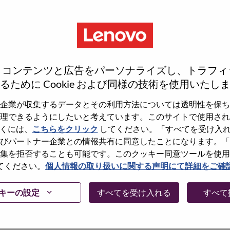
、コンテンツと広告をパーソナライズし、トラフィ
るために Cookie および同様の技術を使用いたし
企業が収集するデータとその利用方法については透明性を保ち
理できるようにしたいと考えています。このサイトで使用され
くには、
こちらをクリック
してください。「すべてを受け入
しょうか。その場合、あなたのメールアドレスは
びパートナー企業との情報共有に同意したことになります。「
Forget Password?」をクリックして頂け
集を拒否することも可能です。このクッキー同意ツールを使用
てください。
個人情報の取り扱いに関する声明にて詳細をご確
に問題が発生した場合は、エラーの詳細内容と該
て、当社HRサポート 担当
キーの設定
すべてを受け入れる
すべて
けますか。またメールの件名に「Applicant
内容を確認後、サポート担当よりご連絡いたします。