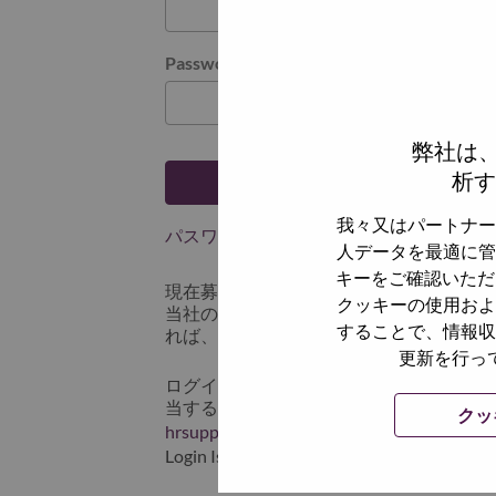
Password
弊社は
析す
ログイン
我々又はパートナー
パスワードを忘れましたか？
人データを最適に管
キーをご確認いただ
現在募集中の職種に最近応募しましたで
クッキーの使用およ
当社のシステムに保存されています。 よって「
することで、情報収
れば、リセットしてログインできます。
更新を行っ
ログインや新規ユーザーとしての登録時
当するスクリーンショットのデータを添え
クッ
hrsupport@lenovo.com
までお問い合わせ頂
Login Issue」と入れてください。