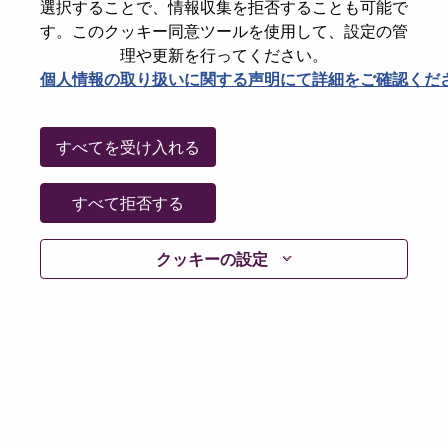
選択することで、情報収集を拒否することも可能で
Password
す。このクッキー同意ツールを使用して、設定の管
理や更新を行ってください。
個人情報の取り扱いに関する声明にて詳細をご確認くだ
ログイン
すべてを受け入れる
パスワードを忘れましたか？
すべて拒否する
現在募集中の職種に最近応募しましたでしょうか。そ
クッキーの設定
の場合、あなたのメールアドレスは当社のシステムに
保存されています。 よって「Forget Password?」をク
リックして頂ければ、リセットしてログインできま
す。
ログインや新規ユーザーとしての登録時に問題が発生
した場合は、エラーの詳細内容と該当するスクリーン
ショットのデータを添えて、当社HRサポート 担当
hrsupport@lenovo.com
までお問い合わせ頂けますか。