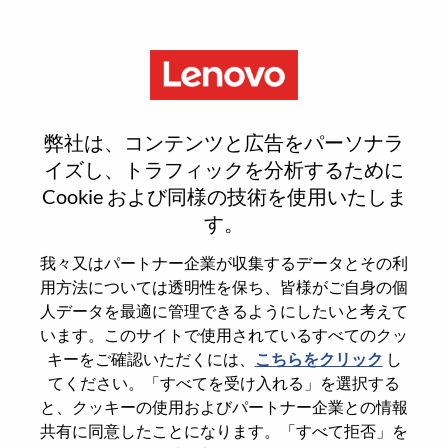
Menu
Sign In or Register for a new
弊社は、コンテンツと広告をパーソナラ
user account
イズし、トラフィックを分析するために
Cookie および同様の技術を使用いたしま
す。
我々又はパートナー企業が収集するデータとその利
用方法については透明性を保ち、皆様がご自身の個
既存ユーザー
人データを最適に管理できるようにしたいと考えて
います。このサイトで使用されているすべてのクッ
キーをご確認いただくには、
こちらをクリック
し
Last Name
てください。「すべてを受け入れる」を選択する
Degree name
と、クッキーの使用およびパートナー企業との情報
共有に同意したことになります。「すべて拒否」を