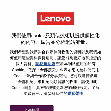
功能
登入或註冊新使用者帳戶
我們使用cookie及類似技術以提供個性化
的內容、廣告並分析網站流量。
我們希望對我們與合作夥伴所收集的資料以及我們如
何使用這些資料保持透明，讓您能夠更好地掌控您的
回訪使用者
個人資料。
請點擊此處
查看本網站使用的所有
Cookie。選擇「全部接受」即表示您同意我們使用
Cookie 並與合作夥伴分享資訊。您可以選擇點選
姓氏
「全部拒絕」來拒絕此類資訊的收集。請使用此
學位名稱
Cookie 同意工具來管理或更新您的偏好設定。了解
更多資訊，請參閱我們
的隱私聲明
。
密碼
全都接受