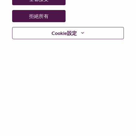
拒絕所有
登入
Cookie設定
忘記密碼了？
若你曾使用你的電子郵件申請我們的職位，你可以選擇”
忘記密碼”重新設定你的登入資料
如遇上登入問題，或無法建立帳號。請連絡我們的人力
資源部門
hrsupport@lenovo.com
請在郵件的主題寫上
“Application login issue” 及在郵件中例明你遇到的問題和
附上截圖。我們將盡快與你聯絡。
我們非常榮幸與你分享我們全新的求職網頁。你可以透
過全新的功能，隨時查閱你申請職位的狀況，訂閱新職
位發佈資訊，了解為何我們喜歡在聯想工作的資訊，和
加入聯想人才社團。