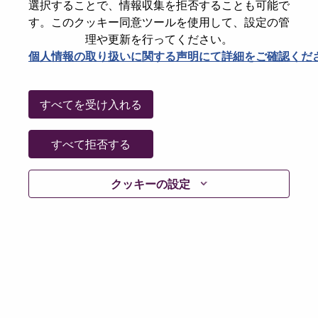
選択することで、情報収集を拒否することも可能で
Password
す。このクッキー同意ツールを使用して、設定の管
理や更新を行ってください。
個人情報の取り扱いに関する声明にて詳細をご確認くだ
ログイン
すべてを受け入れる
パスワードを忘れましたか？
すべて拒否する
現在募集中の職種に最近応募しましたでしょうか。そ
クッキーの設定
の場合、あなたのメールアドレスは当社のシステムに
保存されています。 よって「Forget Password?」をク
リックして頂ければ、リセットしてログインできま
す。
ログインや新規ユーザーとしての登録時に問題が発生
した場合は、エラーの詳細内容と該当するスクリーン
ショットのデータを添えて、当社HRサポート 担当
hrsupport@lenovo.com
までお問い合わせ頂けますか。