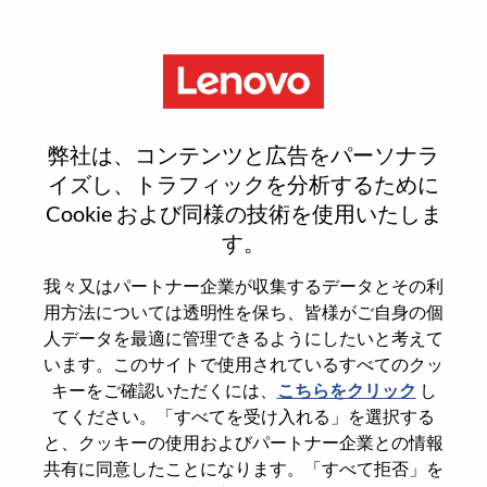
Menu
Sign In or Register for a new
弊社は、コンテンツと広告をパーソナラ
user account
イズし、トラフィックを分析するために
Cookie および同様の技術を使用いたしま
す。
我々又はパートナー企業が収集するデータとその利
用方法については透明性を保ち、皆様がご自身の個
既存ユーザー
人データを最適に管理できるようにしたいと考えて
います。このサイトで使用されているすべてのクッ
キーをご確認いただくには、
こちらをクリック
し
Last Name
てください。「すべてを受け入れる」を選択する
Degree name
と、クッキーの使用およびパートナー企業との情報
共有に同意したことになります。「すべて拒否」を