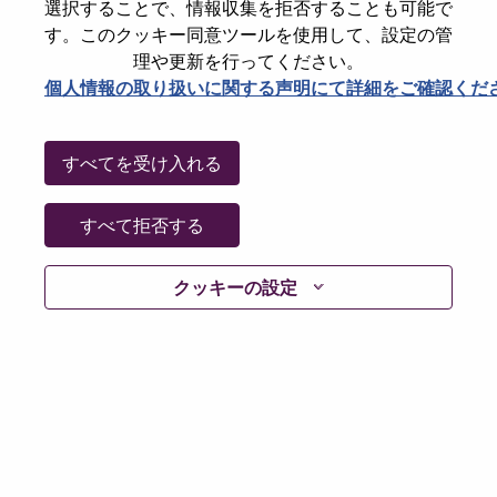
選択することで、情報収集を拒否することも可能で
パスワードをリセットください
E-mail
*
す。このクッキー同意ツールを使用して、設定の管
理や更新を行ってください。
個人情報の取り扱いに関する声明にて詳細をご確認くだ
Continue
すべてを受け入れる
Go Back
すべて拒否する
クッキーの設定
Lenovo.com
Privacy
|
Terms of use
|
FAQs
Follow
WeAreLenovo
|
Cookie Consent Tool
© 2026 Lenovo. All rights reserved