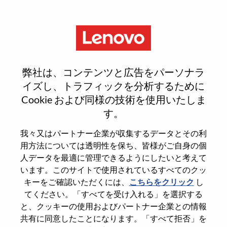
Menu
Reset password
弊社は、コンテンツと広告をパーソナラ
イズし、トラフィックを分析するために
Cookie および同様の技術を使用いたしま
本当にパスワードをリセットします
す。
か？
我々又はパートナー企業が収集するデータとその利
用方法については透明性を保ち、皆様がご自身の個
Enter the email address associated with your
人データを最適に管理できるようにしたいと考えて
account, then click "Continue".
います。このサイトで使用されているすべてのクッ
キーをご確認いただくには、
こちらをクリック
し
パスワードをリセットするためにリンクを
てください。「すべてを受け入れる」を選択する
emailに送ります
と、クッキーの使用およびパートナー企業との情報
共有に同意したことになります。「すべて拒否」を