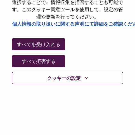
選択することで、情報収集を拒否することも可能で
Password
す。このクッキー同意ツールを使用して、設定の管
理や更新を行ってください。
個人情報の取り扱いに関する声明にて詳細をご確認くだ
ログイン
すべてを受け入れる
パスワードを忘れましたか？
すべて拒否する
現在募集中の職種に最近応募しましたでしょうか。そ
クッキーの設定
の場合、あなたのメールアドレスは当社のシステムに
保存されています。 よって「Forget Password?」をク
リックして頂ければ、リセットしてログインできま
す。
ログインや新規ユーザーとしての登録時に問題が発生
した場合は、エラーの詳細内容と該当するスクリーン
ショットのデータを添えて、当社HRサポート 担当
hrsupport@lenovo.com
までお問い合わせ頂けますか。