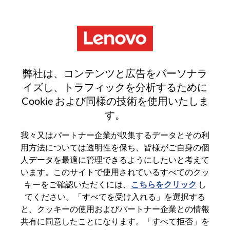
Menu
Sign In or Register for a new
弊社は、コンテンツと広告をパーソナラ
user account
イズし、トラフィックを分析するために
Cookie および同様の技術を使用いたしま
す。
我々又はパートナー企業が収集するデータとその利
用方法については透明性を保ち、皆様がご自身の個
既存ユーザー
人データを最適に管理できるようにしたいと考えて
います。このサイトで使用されているすべてのクッ
キーをご確認いただくには、
こちらをクリック
し
Last Name
てください。「すべてを受け入れる」を選択する
Degree name
と、クッキーの使用およびパートナー企業との情報
共有に同意したことになります。「すべて拒否」を