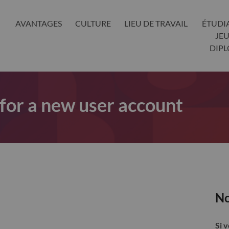
AVANTAGES
CULTURE
LIEU DE TRAVAIL
ÉTUDI
JE
DIP
 for a new user account
No
Si 