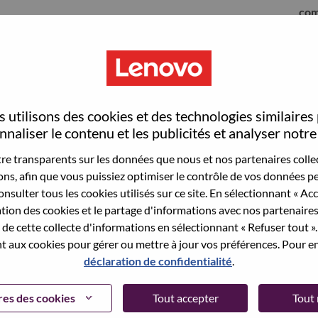
com
 utilisons des cookies et des technologies similaires
naliser le contenu et les publicités et analyser notre 
e transparents sur les données que nous et nos partenaires collec
sons, afin que vous puissiez optimiser le contrôle de vos données pe
nsulter tous les cookies utilisés sur ce site. En sélectionnant « Ac
ation des cookies et le partage d'informations avec nos partenaire
sauvegardé votre adresse email dans nos
de cette collecte d'informations en sélectionnant « Refuser tout ». 
 pour réinitialiser votre compte et vous
 aux cookies pour gérer ou mettre à jour vos préférences. Pour en
déclaration de confidentialité
.
 connecter ou pour vous inscrire, merci de
te:
hrsupport@lenovo.com
et de décrire en anglais
es des cookies
Tout accepter
Tout 
nclure "applicant Login Issue" dans l'objet du