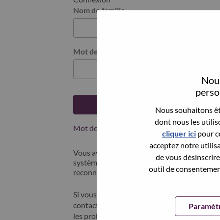
Nom de famille
Mot de passe
Nous
person
Se connecter
Nous souhaitons êtr
dont nous les utili
Mot de passe oublié ?
cliquer ici
pour co
acceptez notre utilis
Vous avez postulé récemment ? Nous avons 
de vous désinscrire 
systèmes; sélectionner "mot de passe oublié"
outil de consentement
reconnecter.
Si vous rencontrez des difficultés pour vous
contacter nos équipes RH à l'adresse suivan
Paramètr
les problèmes que vous rencontrez. Merci d'i