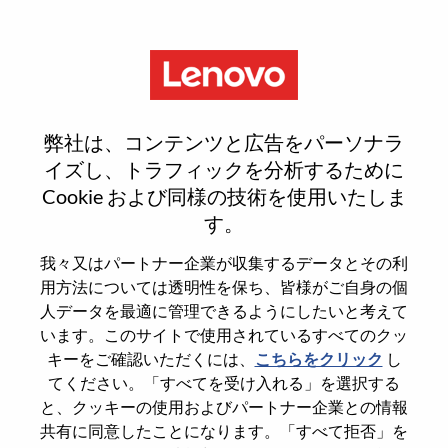
Menu
Sign In or Register for a new
弊社は、コンテンツと広告をパーソナラ
user account
イズし、トラフィックを分析するために
Cookie および同様の技術を使用いたしま
す。
我々又はパートナー企業が収集するデータとその利
用方法については透明性を保ち、皆様がご自身の個
既存ユーザー
人データを最適に管理できるようにしたいと考えて
います。このサイトで使用されているすべてのクッ
キーをご確認いただくには、
こちらをクリック
し
Last Name
てください。「すべてを受け入れる」を選択する
Degree name
と、クッキーの使用およびパートナー企業との情報
共有に同意したことになります。「すべて拒否」を