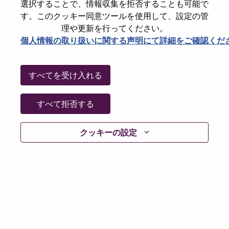
選択することで、情報収集を拒否することも可能で
Password
す。このクッキー同意ツールを使用して、設定の管
理や更新を行ってください。
個人情報の取り扱いに関する声明にて詳細をご確認くだ
ログイン
すべてを受け入れる
パスワードを忘れましたか？
すべて拒否する
現在募集中の職種に最近応募しましたでしょうか。そ
クッキーの設定
の場合、あなたのメールアドレスは当社のシステムに
保存されています。 よって「Forget Password?」をク
リックして頂ければ、リセットしてログインできま
す。
ログインや新規ユーザーとしての登録時に問題が発生
した場合は、エラーの詳細内容と該当するスクリーン
ショットのデータを添えて、当社HRサポート 担当
hrsupport@lenovo.com
までお問い合わせ頂けますか。