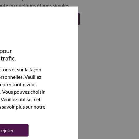
pte en quelques étapes simples.
Register
 pour
trafic.
tons et sur la façon
rsonnelles. Veuillez
cepter tout », vous
s. Vous pouvez choisir
Veuillez utiliser cet
 savoir plus sur notre
rejeter