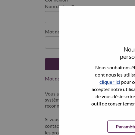
Nom de famille
Mot de passe
Nous
person
Se connecter
Nous souhaitons êtr
dont nous les utili
Mot de passe oublié ?
cliquer ici
pour co
acceptez notre utilis
Vous avez postulé récemment ? Nous avons 
de vous désinscrire 
systèmes; sélectionner "mot de passe oublié"
outil de consentement
reconnecter.
Si vous rencontrez des difficultés pour vous
contacter nos équipes RH à l'adresse suivan
Paramètr
les problèmes que vous rencontrez. Merci d'i