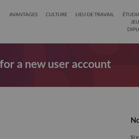
AVANTAGES
CULTURE
LIEU DE TRAVAIL
ÉTUDI
JE
DIP
 for a new user account
No
Si 