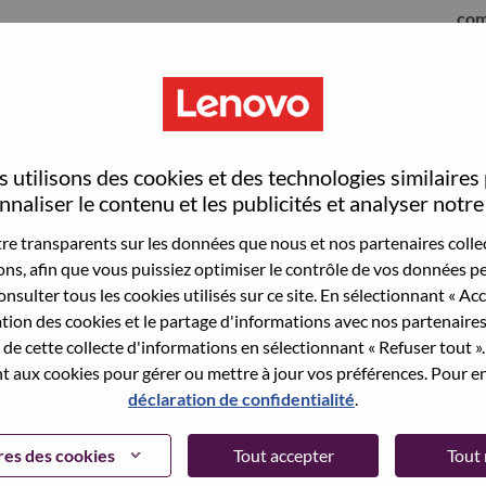
com
 utilisons des cookies et des technologies similaires
naliser le contenu et les publicités et analyser notre 
e transparents sur les données que nous et nos partenaires collec
sons, afin que vous puissiez optimiser le contrôle de vos données pe
nsulter tous les cookies utilisés sur ce site. En sélectionnant « Ac
ation des cookies et le partage d'informations avec nos partenaire
sauvegardé votre adresse email dans nos
de cette collecte d'informations en sélectionnant « Refuser tout ». 
 pour réinitialiser votre compte et vous
 aux cookies pour gérer ou mettre à jour vos préférences. Pour en
déclaration de confidentialité
.
 connecter ou pour vous inscrire, merci de
te:
hrsupport@lenovo.com
et de décrire en anglais
es des cookies
Tout accepter
Tout 
nclure "applicant Login Issue" dans l'objet du