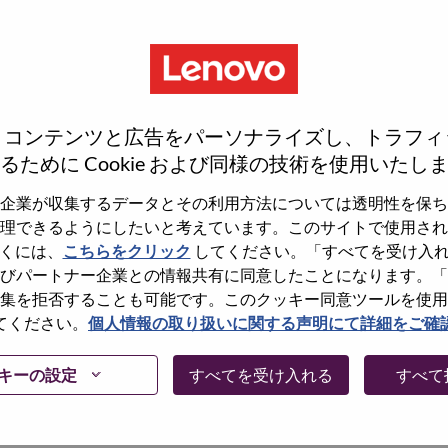
、コンテンツと広告をパーソナライズし、トラフィ
るために Cookie および同様の技術を使用いたし
企業が収集するデータとその利用方法については透明性を保ち
理できるようにしたいと考えています。このサイトで使用され
くには、
こちらをクリック
してください。「すべてを受け入
しょうか。その場合、あなたのメールアドレスは
びパートナー企業との情報共有に同意したことになります。「
Forget Password?」をクリックして頂け
集を拒否することも可能です。このクッキー同意ツールを使用
てください。
個人情報の取り扱いに関する声明にて詳細をご確
に問題が発生した場合は、エラーの詳細内容と該
て、当社HRサポート 担当
キーの設定
すべてを受け入れる
すべて
けますか。またメールの件名に「Applicant
内容を確認後、サポート担当よりご連絡いたします。