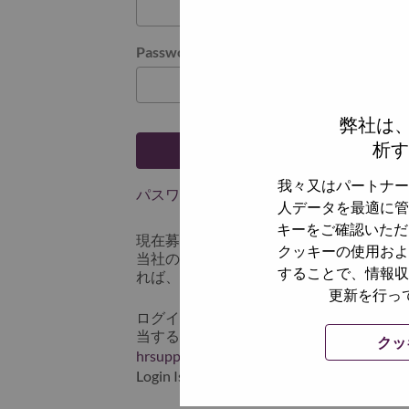
Password
弊社は
析す
ログイン
我々又はパートナー
パスワードを忘れましたか？
人データを最適に管
キーをご確認いただ
現在募集中の職種に最近応募しましたで
クッキーの使用およ
当社のシステムに保存されています。 よって「
することで、情報収
れば、リセットしてログインできます。
更新を行っ
ログインや新規ユーザーとしての登録時
当するスクリーンショットのデータを添え
クッ
hrsupport@lenovo.com
までお問い合わせ頂
Login Issue」と入れてください。