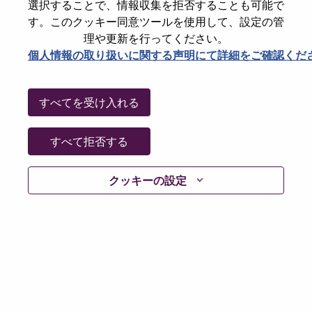
選択することで、情報収集を拒否することも可能で
Password
す。このクッキー同意ツールを使用して、設定の管
理や更新を行ってください。
個人情報の取り扱いに関する声明にて詳細をご確認くだ
ログイン
すべてを受け入れる
パスワードを忘れましたか？
すべて拒否する
現在募集中の職種に最近応募しましたでしょうか。そ
クッキーの設定
の場合、あなたのメールアドレスは当社のシステムに
保存されています。 よって「Forget Password?」をク
リックして頂ければ、リセットしてログインできま
す。
ログインや新規ユーザーとしての登録時に問題が発生
した場合は、エラーの詳細内容と該当するスクリーン
ショットのデータを添えて、当社HRサポート 担当
hrsupport@lenovo.com
までお問い合わせ頂けますか。