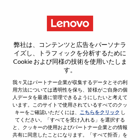
Menu
Sign In or Register for a new
弊社は、コンテンツと広告をパーソナラ
user account
イズし、トラフィックを分析するために
Cookie および同様の技術を使用いたしま
す。
我々又はパートナー企業が収集するデータとその利
用方法については透明性を保ち、皆様がご自身の個
既存ユーザー
人データを最適に管理できるようにしたいと考えて
います。このサイトで使用されているすべてのクッ
キーをご確認いただくには、
こちらをクリック
し
Last Name
てください。「すべてを受け入れる」を選択する
Degree name
と、クッキーの使用およびパートナー企業との情報
共有に同意したことになります。「すべて拒否」を