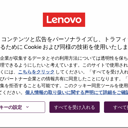
、コンテンツと広告をパーソナライズし、トラフィ
るために Cookie および同様の技術を使用いたし
企業が収集するデータとその利用方法については透明性を保ち
理できるようにしたいと考えています。このサイトで使用され
くには、
こちらをクリック
してください。「すべてを受け入
しょうか。その場合、あなたのメールアドレスは
びパートナー企業との情報共有に同意したことになります。「
Forget Password?」をクリックして頂け
集を拒否することも可能です。このクッキー同意ツールを使用
てください。
個人情報の取り扱いに関する声明にて詳細をご確
に問題が発生した場合は、エラーの詳細内容と該
て、当社HRサポート 担当
キーの設定
すべてを受け入れる
すべて
けますか。またメールの件名に「Applicant
内容を確認後、サポート担当よりご連絡いたします。