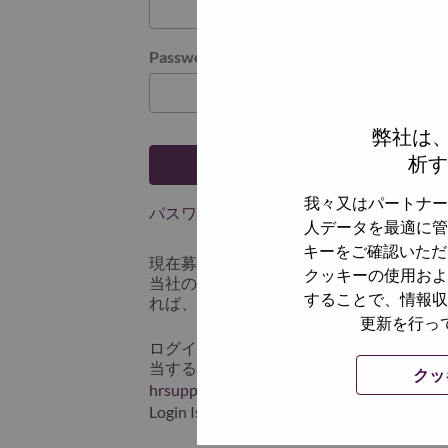
Password
弊社は
析す
ログイン
我々又はパートナー
パスワードを忘れましたか？
人データを最適に管
キーをご確認いただ
現在募集中の職種に最近応募しましたで
クッキーの使用およ
当社のシステムに保存されています。 よって「
することで、情報収
れば、リセットしてログインできます。
更新を行っ
ログインや新規ユーザーとしての登録時
当するスクリーンショットのデータを添え
クッ
hrsupport@lenovo.com
までお問い合わせ頂
Login Issue」と入れてください。