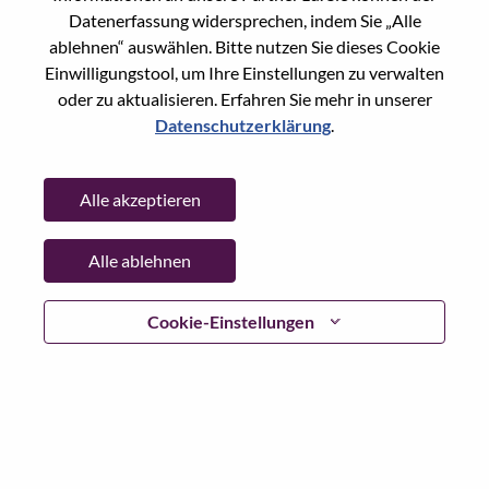
Datenerfassung widersprechen, indem Sie „Alle
Passwort
ablehnen“ auswählen. Bitte nutzen Sie dieses Cookie
Einwilligungstool, um Ihre Einstellungen zu verwalten
oder zu aktualisieren. Erfahren Sie mehr in unserer
Datenschutzerklärung
.
Anmelden
Alle akzeptieren
Passwort vergessen?
Alle ablehnen
Wenn Sie sich erst vor kurzem für eine offene Stelle
beworben haben, haben wir Ihre E-Mail in unserem
System gespeichert; bitte wählen Sie "Passwort
Cookie-Einstellungen
vergessen", um Ihr Passwort zurückzusetzen und sich
einzuloggen.
Wenn Sie Probleme beim Einloggen und/ oder bei der
Registrierung als neuer Benutzer haben, wenden Sie sich
bitte an unser HR-Team unter
hrsupport@lenovo.com
nd
teilen Sie uns die Einzelheiten Ihrer Fehlermeldung sowie