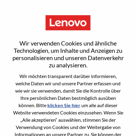
Menu
Sign In or Register for a new
Wir verwenden Cookies und ähnliche
user account
Technologien, um Inhalte und Anzeigen zu
personalisieren und unseren Datenverkehr
zu analysieren.
Wir möchten transparent darüber informieren,
welche Daten wir und unsere Partner erfassen und
wie wir sie verwenden, damit Sie die Kontrolle über
Bereits registrierter Benutzer
Ihre persönlichen Daten bestmöglich ausüben
können. Bitte
klicken Sie hier
um alle auf dieser
Anmeldung
Website verwendeten Cookies einzusehen. Wenn Sie
Nachname
„Alle akzeptieren“ auswählen, stimmen Sie der
Verwendung von Cookies und der Weitergabe von
Informationen an unsere Partner zu. Sie können der