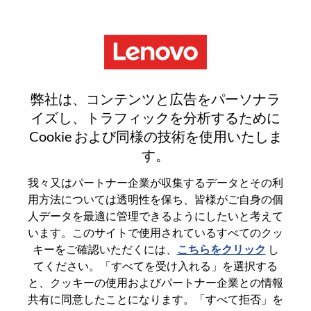
Menu
Reset password
弊社は、コンテンツと広告をパーソナラ
イズし、トラフィックを分析するために
Cookie および同様の技術を使用いたしま
本当にパスワードをリセットします
す。
か？
我々又はパートナー企業が収集するデータとその利
用方法については透明性を保ち、皆様がご自身の個
Enter the email address associated with your
人データを最適に管理できるようにしたいと考えて
account, then click "Continue".
います。このサイトで使用されているすべてのクッ
キーをご確認いただくには、
こちらをクリック
し
パスワードをリセットするためにリンクを
てください。「すべてを受け入れる」を選択する
emailに送ります
と、クッキーの使用およびパートナー企業との情報
共有に同意したことになります。「すべて拒否」を