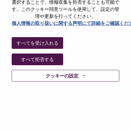
選択することで、情報収集を拒否することも可能で
パスワードをリセットください
E-mail
*
す。このクッキー同意ツールを使用して、設定の管
理や更新を行ってください。
個人情報の取り扱いに関する声明にて詳細をご確認くだ
Continue
すべてを受け入れる
Go Back
すべて拒否する
クッキーの設定
Lenovo.com
Privacy
|
Terms of use
|
FAQs
Follow
WeAreLenovo
|
Cookie Consent Tool
© 2026 Lenovo. All rights reserved