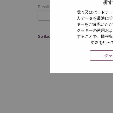
析す
パスワードをリセットください
E-mail
*
我々又はパートナー
人データを最適に管
キーをご確認いただ
クッキーの使用およ
Go Back
することで、情報収
更新を行っ
クッ