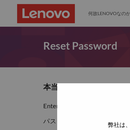
何故LENOVOなの
Reset Password
本当にパスワードをリセ
Enter the email address associa
パスワードをリセットするため
弊社は