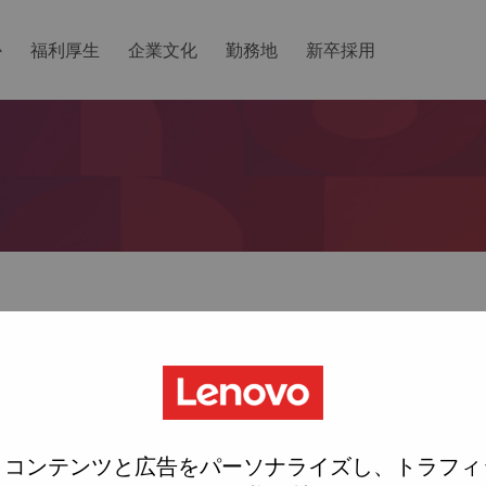
か
福利厚生
企業文化
勤務地
新卒採用
ットしますか？
ted with your account, then click "Continue".
にリンクをemailに送ります
、コンテンツと広告をパーソナライズし、トラフィ