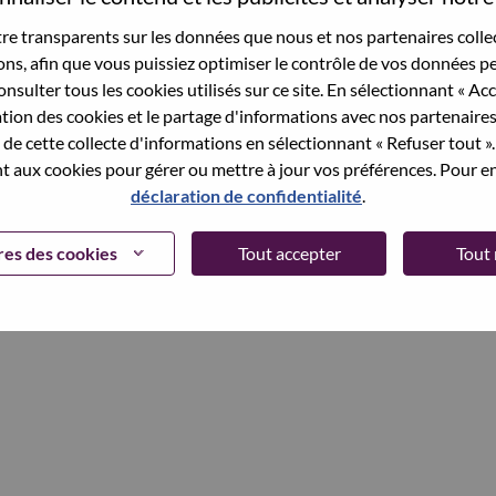
et your password.
e transparents sur les données que nous et nos partenaires collec
sons, afin que vous puissiez optimiser le contrôle de vos données pe
nsulter tous les cookies utilisés sur ce site. En sélectionnant « Ac
ation des cookies et le partage d'informations avec nos partenaire
Continue
de cette collecte d'informations en sélectionnant « Refuser tout ». 
 aux cookies pour gérer ou mettre à jour vos préférences. Pour en
déclaration de confidentialité
.
es des cookies
Tout accepter
Tout 