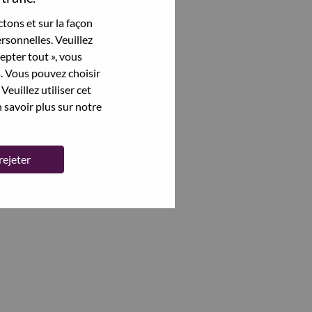
tons et sur la façon
rsonnelles. Veuillez
cepter tout », vous
s. Vous pouvez choisir
Veuillez utiliser cet
 savoir plus sur notre
rejeter