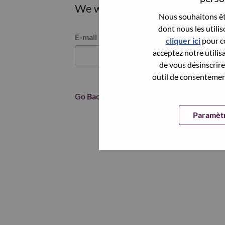
We will email you a link to res
Nous souhaitons êtr
dont nous les utili
Reset password with your e-mail
E-mail
*
cliquer ici
pour co
acceptez notre utilis
de vous désinscrire 
outil de consentement
Go Back
Paramètr