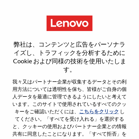
Menu
Reset password
弊社は、コンテンツと広告をパーソナラ
イズし、トラフィックを分析するために
Cookie および同様の技術を使用いたしま
本当にパスワードをリセットします
す。
か？
我々又はパートナー企業が収集するデータとその利
用方法については透明性を保ち、皆様がご自身の個
Enter the email address associated with your
人データを最適に管理できるようにしたいと考えて
account, then click "Continue".
います。このサイトで使用されているすべてのクッ
キーをご確認いただくには、
こちらをクリック
し
パスワードをリセットするためにリンクを
てください。「すべてを受け入れる」を選択する
emailに送ります
と、クッキーの使用およびパートナー企業との情報
共有に同意したことになります。「すべて拒否」を