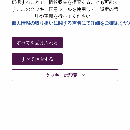
選択することで、情報収集を拒否することも可能で
パスワードをリセットください
E-mail
*
す。このクッキー同意ツールを使用して、設定の管
理や更新を行ってください。
個人情報の取り扱いに関する声明にて詳細をご確認くだ
Continue
すべてを受け入れる
Go Back
すべて拒否する
クッキーの設定
Lenovo.com
Privacy
|
Terms of use
|
FAQs
Follow
WeAreLenovo
|
Cookie Consent Tool
© 2026 Lenovo. All rights reserved