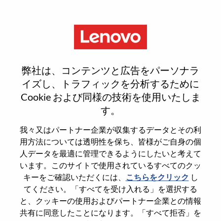
Menu
Reset password
弊社は、コンテンツと広告をパーソナラ
イズし、トラフィックを分析するために
Cookie および同様の技術を使用いたしま
本当にパスワードをリセットします
す。
か？
我々又はパートナー企業が収集するデータとその利
用方法については透明性を保ち、皆様がご自身の個
Enter the email address associated with your
人データを最適に管理できるようにしたいと考えて
account, then click "Continue".
います。このサイトで使用されているすべてのクッ
キーをご確認いただくには、
こちらをクリック
し
パスワードをリセットするためにリンクを
てください。「すべてを受け入れる」を選択する
emailに送ります
と、クッキーの使用およびパートナー企業との情報
共有に同意したことになります。「すべて拒否」を