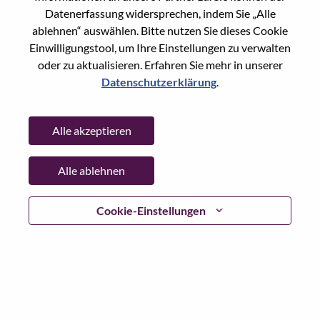
Reset password with your e-mail
E-mail
*
Datenerfassung widersprechen, indem Sie „Alle
ablehnen“ auswählen. Bitte nutzen Sie dieses Cookie
Einwilligungstool, um Ihre Einstellungen zu verwalten
oder zu aktualisieren. Erfahren Sie mehr in unserer
Datenschutzerklärung
.
Continue
Alle akzeptieren
Go Back
Alle ablehnen
Lenovo.com
Cookie-Einstellungen
Datenschutz
|
Nutzungsbedingungen
|
FAQs
WeAreLenovo folgen
|
Cookie
Einwilligungstool