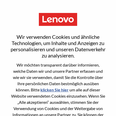
Menu
Reset password
Wir verwenden Cookies und ähnliche
Technologien, um Inhalte und Anzeigen zu
personalisieren und unseren Datenverkehr
Are you sure you want to reset your
zu analysieren.
password?
Wir möchten transparent darüber informieren,
welche Daten wir und unsere Partner erfassen und
wie wir sie verwenden, damit Sie die Kontrolle über
Enter the email address associated with your
Ihre persönlichen Daten bestmöglich ausüben
account, then click "Continue".
können. Bitte
klicken Sie hier
um alle auf dieser
Website verwendeten Cookies einzusehen. Wenn Sie
We will email you a link to reset your
„Alle akzeptieren“ auswählen, stimmen Sie der
password.
Verwendung von Cookies und der Weitergabe von
Informationen an unsere Partner zu. Sie können der