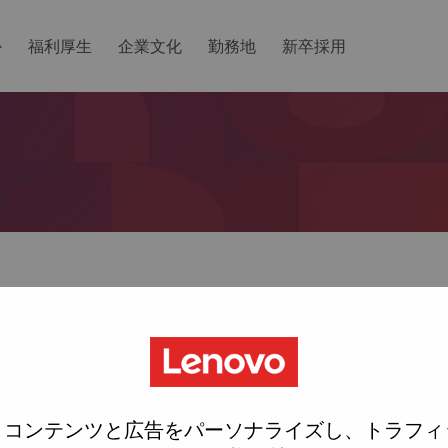
か
福利厚生
企業文化
勤務地
新卒採用
ットしますか？
ted with your account, then click "Continue".
にリンクをemailに送ります
、コンテンツと広告をパーソナライズし、トラフィ