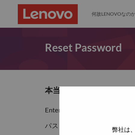
何故LENOVOなの
Reset Password
本当にパスワードをリセ
Enter the email address associa
パスワードをリセットするため
弊社は