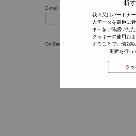
析す
パスワードをリセットください
E-mail
*
我々又はパートナー
人データを最適に管
キーをご確認いただ
クッキーの使用およ
Go Back
することで、情報収
更新を行っ
クッ