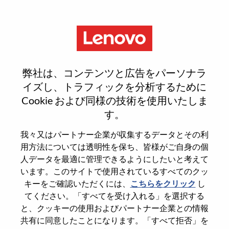
Menu
Reset password
弊社は、コンテンツと広告をパーソナラ
イズし、トラフィックを分析するために
Cookie および同様の技術を使用いたしま
本当にパスワードをリセットします
す。
か？
我々又はパートナー企業が収集するデータとその利
用方法については透明性を保ち、皆様がご自身の個
Enter the email address associated with your
人データを最適に管理できるようにしたいと考えて
account, then click "Continue".
います。このサイトで使用されているすべてのクッ
キーをご確認いただくには、
こちらをクリック
し
パスワードをリセットするためにリンクを
てください。「すべてを受け入れる」を選択する
emailに送ります
と、クッキーの使用およびパートナー企業との情報
共有に同意したことになります。「すべて拒否」を