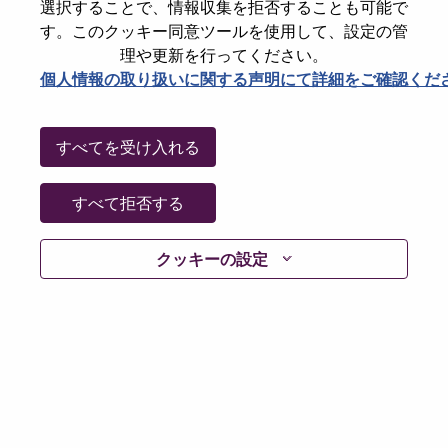
選択することで、情報収集を拒否することも可能で
パスワードをリセットください
E-mail
*
す。このクッキー同意ツールを使用して、設定の管
理や更新を行ってください。
個人情報の取り扱いに関する声明にて詳細をご確認くだ
Continue
すべてを受け入れる
Go Back
すべて拒否する
クッキーの設定
Lenovo.com
Privacy
|
Terms of use
|
FAQs
Follow
WeAreLenovo
|
Cookie Consent Tool
© 2026 Lenovo. All rights reserved