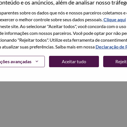
onteúdo e os anúncios, além de analisar nosso tráfeg
parentes sobre os dados que nós e nossos parceiros coletamos e 
Continuar
exercer o melhor controle sobre seus dados pessoais.
Clique aqui
 neste site. Ao selecionar "Aceitar todos", você concorda com o uso
e informações com nossos parceiros. Você pode optar por não perm
ionando "Rejeitar todos". Utilize esta ferramenta de consentimen
u atualizar suas preferências. Saiba mais em nossa
Declaração de 
ações avançadas
Aceitar tudo
Rejei