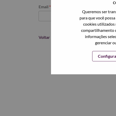
c
Redefinir senha com seu email
Email
*
Queremos ser trans
para que você possa 
cookies utilizados
compartilhamento d
informações selec
Voltar
gerenciar o
Configur