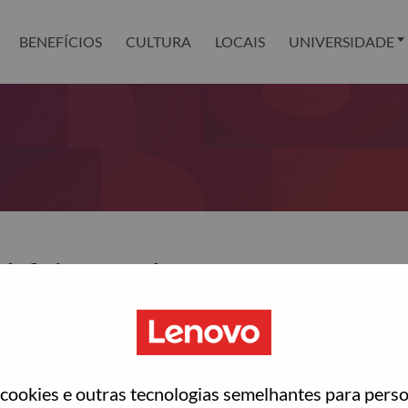
BENEFÍCIOS
CULTURA
LOCAIS
UNIVERSIDADE
definir sua senha?
ted with your account, then click "Continue".
para você redefinir sua senha.
ookies e outras tecnologias semelhantes para perso