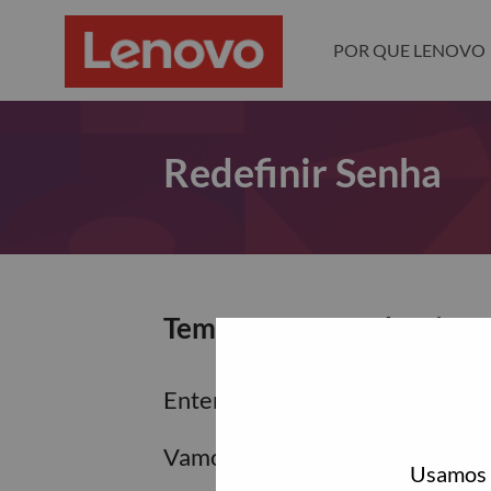
POR QUE LENOVO
Redefinir Senha
Tem certeza que deseja re
Enter the email address associa
Vamos enviar por email um link 
Usamos c