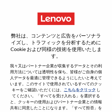
Menu
Reset password
弊社は、コンテンツと広告をパーソナラ
イズし、トラフィックを分析するために
Cookie および同様の技術を使用いたしま
本当にパスワードをリセットします
す。
か？
我々又はパートナー企業が収集するデータとその利
用方法については透明性を保ち、皆様がご自身の個
Enter the email address associated with your
人データを最適に管理できるようにしたいと考えて
account, then click "Continue".
います。このサイトで使用されているすべてのクッ
キーをご確認いただくには、
こちらをクリック
し
パスワードをリセットするためにリンクを
てください。「すべてを受け入れる」を選択する
emailに送ります
と、クッキーの使用およびパートナー企業との情報
共有に同意したことになります。「すべて拒否」を