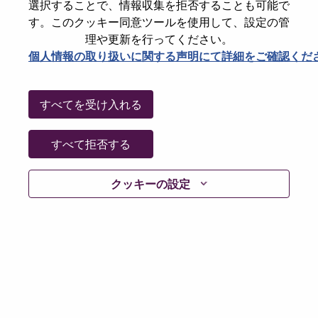
選択することで、情報収集を拒否することも可能で
パスワードをリセットください
E-mail
*
す。このクッキー同意ツールを使用して、設定の管
理や更新を行ってください。
個人情報の取り扱いに関する声明にて詳細をご確認くだ
Continue
すべてを受け入れる
Go Back
すべて拒否する
クッキーの設定
Lenovo.com
Privacy
|
Terms of use
|
FAQs
Follow
WeAreLenovo
|
Cookie Consent Tool
© 2026 Lenovo. All rights reserved