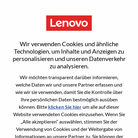
Menu
Reset password
Wir verwenden Cookies und ähnliche
Technologien, um Inhalte und Anzeigen zu
personalisieren und unseren Datenverkehr
Are you sure you want to reset your
zu analysieren.
password?
Wir möchten transparent darüber informieren,
welche Daten wir und unsere Partner erfassen und
wie wir sie verwenden, damit Sie die Kontrolle über
Enter the email address associated with your
Ihre persönlichen Daten bestmöglich ausüben
account, then click "Continue".
können. Bitte
klicken Sie hier
um alle auf dieser
Website verwendeten Cookies einzusehen. Wenn Sie
We will email you a link to reset your
„Alle akzeptieren“ auswählen, stimmen Sie der
password.
Verwendung von Cookies und der Weitergabe von
Informationen an unsere Partner zu. Sie können der