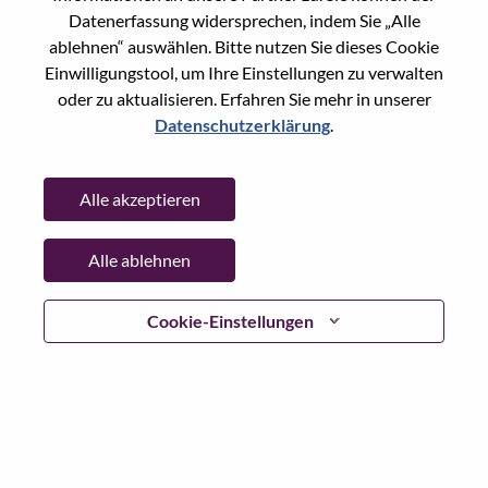
Reset password with your e-mail
E-mail
*
Datenerfassung widersprechen, indem Sie „Alle
ablehnen“ auswählen. Bitte nutzen Sie dieses Cookie
Einwilligungstool, um Ihre Einstellungen zu verwalten
oder zu aktualisieren. Erfahren Sie mehr in unserer
Datenschutzerklärung
.
Continue
Alle akzeptieren
Go Back
Alle ablehnen
Lenovo.com
Cookie-Einstellungen
Datenschutz
|
Nutzungsbedingungen
|
FAQs
WeAreLenovo folgen
|
Cookie
Einwilligungstool