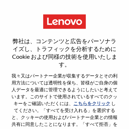
Menu
Reset password
弊社は、コンテンツと広告をパーソナラ
イズし、トラフィックを分析するために
Cookie および同様の技術を使用いたしま
本当にパスワードをリセットします
す。
か？
我々又はパートナー企業が収集するデータとその利
用方法については透明性を保ち、皆様がご自身の個
Enter the email address associated with your
人データを最適に管理できるようにしたいと考えて
account, then click "Continue".
います。このサイトで使用されているすべてのクッ
キーをご確認いただくには、
こちらをクリック
し
パスワードをリセットするためにリンクを
てください。「すべてを受け入れる」を選択する
emailに送ります
と、クッキーの使用およびパートナー企業との情報
共有に同意したことになります。「すべて拒否」を