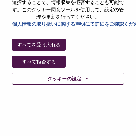
選択することで、情報収集を拒否することも可能で
パスワードをリセットください
E-mail
*
す。このクッキー同意ツールを使用して、設定の管
理や更新を行ってください。
個人情報の取り扱いに関する声明にて詳細をご確認くだ
Continue
すべてを受け入れる
Go Back
すべて拒否する
クッキーの設定
Lenovo.com
Privacy
|
Terms of use
|
FAQs
Follow
WeAreLenovo
|
Cookie Consent Tool
© 2026 Lenovo. All rights reserved