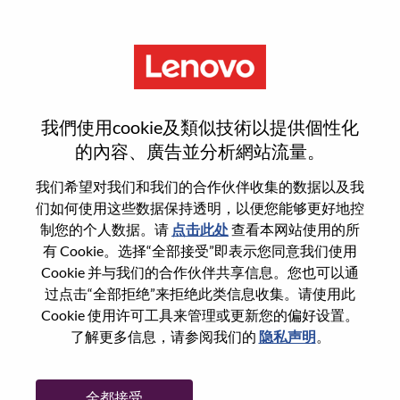
菜单
重置密码
我們使用cookie及類似技術以提供個性化
的內容、廣告並分析網站流量。
您确认要重置密码吗？
我们希望对我们和我们的合作伙伴收集的数据以及我
们如何使用这些数据保持透明，以便您能够更好地控
制您的个人数据。请
点击此处
查看本网站使用的所
Enter the email address associated with your
有 Cookie。选择“全部接受”即表示您同意我们使用
account, then click "Continue".
Cookie 并与我们的合作伙伴共享信息。您也可以通
过点击“全部拒绝”来拒绝此类信息收集。请使用此
我们将通过电子邮件向您发送一个链接以重
Cookie 使用许可工具来管理或更新您的偏好设置。
置您的密码。
了解更多信息，请参阅我们的
隐私声明
。
通过电子邮件重置密码
电子邮箱
*
全都接受