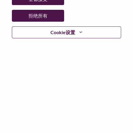
省:
Selangor
市:
Petaling Jaya
拒绝所有
日期:
星期五, 6 月 19, 2026
工作性质:
Full-time
Cookie设置
其他工作城市
:
* Malaysia - Selangor - Petaling Jaya
为什么选择联想
We are Lenovo. We do what we say. We own what we do.
We WOW our customers.
Lenovo is a US$83 billion revenue global technology
powerhouse, ranked #153 in the Fortune Global 500, and
serving millions of customers every day in 180 markets.
Focused on a bold vision to deliver Smarter Technology
for All, Lenovo has built on its success as the world’s