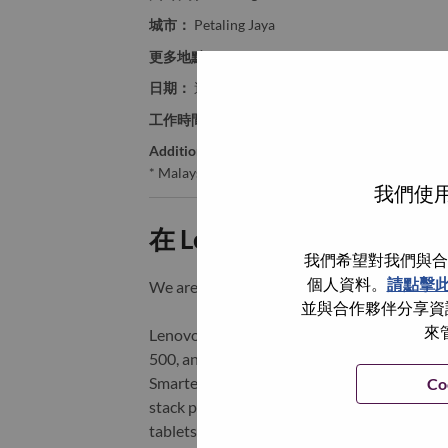
城市：
Petaling Jaya
更多地點：
Malaysia
日期：
週五, 六月 19, 2026
工作時間：
Full-time
Additional Locations
:
* Malaysia - Selangor - Petaling Jaya
我們使用
在 Lenovo 工作的好處
我們希望對我們與合
個人資料。
請點擊
We are Lenovo. We do what we say. We o
並與合作夥伴分享資訊
來
Lenovo is a US$83 billion revenue global t
500, and serving millions of customers every
Smarter Technology for All, Lenovo has built
Co
stack portfolio of AI-enabled, AI-ready, an
tablets), infrastructure (server, storage, 