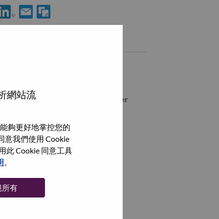
使用 LinkedIn 分享 Engineer, AI Application Development
透過電子郵件分享 Engineer, AI Application Development
類似職務
AI Application Engineer
Petaling Jaya, Selangor, 馬來西亞,
分析網站流
AI Application Development Engineer
Petaling Jaya, Selangor, 馬來西亞,
能夠更好地掌控您的
AI Application Engineer
我們使用 Cookie
Petaling Jaya, Selangor, 馬來西亞,
Cookie 同意工具
AI Application Engineer
明
。
Petaling Jaya, Selangor, 馬來西亞,
絕所有
瀏覽全部