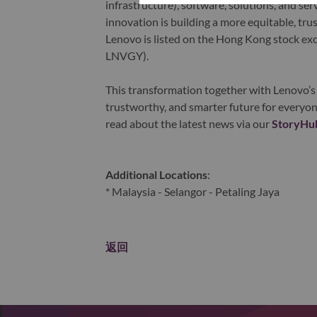
infrastructure), software, solutions, and s
innovation is building a more equitable, tr
Lenovo is listed on the Hong Kong stock e
LNVGY).
This transformation together with Lenovo’s 
trustworthy, and smarter future for everyon
read about the latest news via our
StoryHu
Additional Locations
:
* Malaysia - Selangor - Petaling Jaya
返回