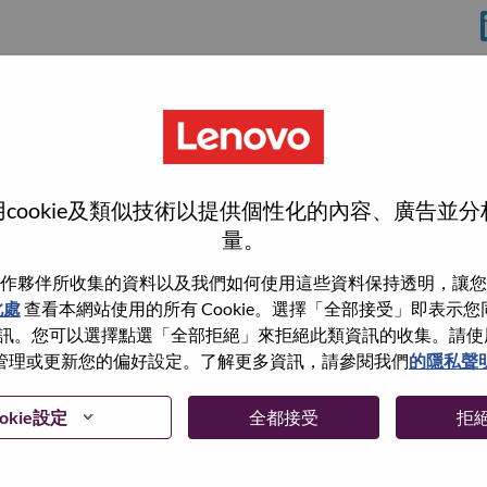
cookie及類似技術以提供個性化的內容、廣告並
量。
作夥伴所收集的資料以及我們如何使用這些資料保持透明，讓您
此處
查看本網站使用的所有 Cookie。選擇「全部接受」即表示您同意
wn what we do. We WOW our customers.
。您可以選擇點選「全部拒絕」來拒絕此類資訊的收集。請使用此 
管理或更新您的偏好設定。了解更多資訊，請參閱我們
的隱私聲
echnology powerhouse, ranked #153 in the Fortune Global
 day in 180 markets. Focused on a bold vision to deliver
 on its success as the world’s largest PC company with a full-
okie設定
全都接受
拒
d AI-optimized devices (PCs, workstations, smartphones,
edge, high performance computing and software defined