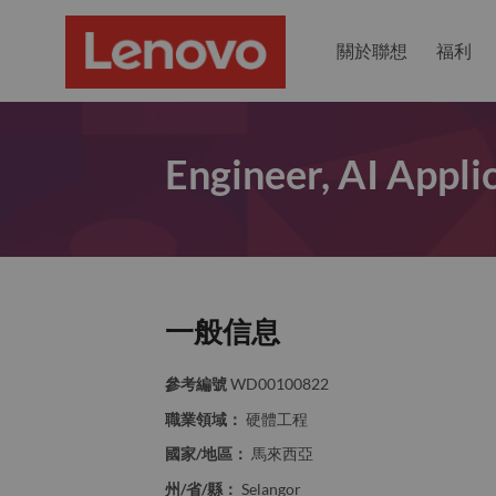
關於聯想
福利
Engineer, AI Appl
一般信息
參考編號
WD00100822
職業領域：
硬體工程
國家/地區：
馬來西亞
州/省/縣：
Selangor