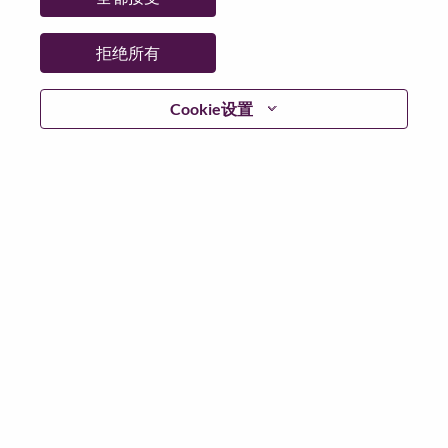
拒绝所有
登陆
Cookie设置
忘记密码了？
若你曾近期申请过我们的职位，你的电子邮箱将留存于
系统中；你可以选择“忘记密码”重新设定你的登入资料。
如遇上登录问题或无法注册为新用户时，请联系我们的
人力资源团队
hrsupport@lenovo.com
请在邮件的主题注
明“Application login issue”, 并提供你遇到的问题及截图。
我们会尽快与你联系。
我们非常荣幸和你分享我们全新的求职页面，你可以通
过全新的功能，随时查看你所申请的职位状态，订阅新
职位发布资讯，了解工作在联想的故事，及加入联想人
才社区。