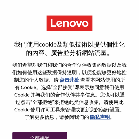
菜单
重置密码
我們使用cookie及類似技術以提供個性化
的內容、廣告並分析網站流量。
您确认要重置密码吗？
我们希望对我们和我们的合作伙伴收集的数据以及我
们如何使用这些数据保持透明，以便您能够更好地控
制您的个人数据。请
点击此处
查看本网站使用的所
Enter the email address associated with your
有 Cookie。选择“全部接受”即表示您同意我们使用
account, then click "Continue".
Cookie 并与我们的合作伙伴共享信息。您也可以通
过点击“全部拒绝”来拒绝此类信息收集。请使用此
我们将通过电子邮件向您发送一个链接以重
Cookie 使用许可工具来管理或更新您的偏好设置。
置您的密码。
了解更多信息，请参阅我们的
隐私声明
。
通过电子邮件重置密码
电子邮箱
*
全都接受