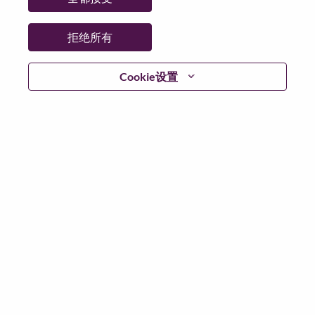
拒绝所有
登陆
Cookie设置
忘记密码了？
若你曾近期申请过我们的职位，你的电子邮箱将留存于
系统中；你可以选择“忘记密码”重新设定你的登入资料。
如遇上登录问题或无法注册为新用户时，请联系我们的
人力资源团队
hrsupport@lenovo.com
请在邮件的主题注
明“Application login issue”, 并提供你遇到的问题及截图。
我们会尽快与你联系。
我们非常荣幸和你分享我们全新的求职页面，你可以通
过全新的功能，随时查看你所申请的职位状态，订阅新
职位发布资讯，了解工作在联想的故事，及加入联想人
才社区。