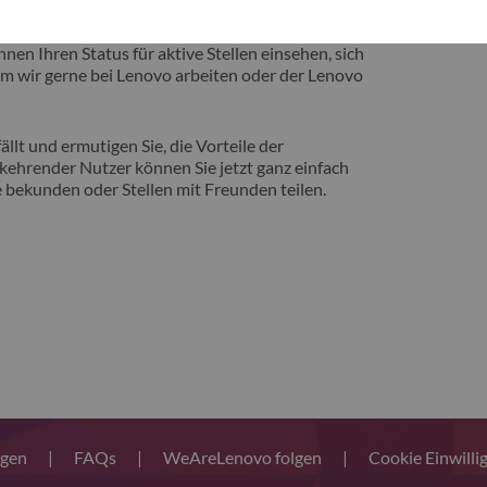
eite vorstellen zu können, auf der Sie von
nen Ihren Status für aktive Stellen einsehen, sich
m wir gerne bei Lenovo arbeiten oder der Lenovo
llt und ermutigen Sie, die Vorteile der
ehrender Nutzer können Sie jetzt ganz einfach
 bekunden oder Stellen mit Freunden teilen.
ngen
|
FAQs
|
WeAreLenovo folgen
|
Cookie Einwilli