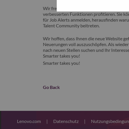
Wir freuen uns, Ihnen unsere neue Karrieres
verbesserten Funktionen profitieren. Sie kön
für Job Alerts anmelden, herausfinden waru
Talent Community beitreten.
Wir hoffen, dass Ihnen die neue Website gefä
Neuerungen voll auszuschöpfen. Als wiederk
nach neuen Stellen suchen und Ihr Interesse
Smarter takes you!
Smarter takes you!
Go Back
Lenovo.com
|
Datenschutz
|
Nutzungsbedingu