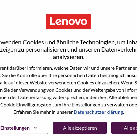
rwenden Cookies und ähnliche Technologien, um Inha
zeigen zu personalisieren und unseren Datenverkehr
analysieren.
ent darüber informieren, welche Daten wir und unsere Partner erf
 Sie die Kontrolle über Ihre persönlichen Daten bestmöglich ausü
ne Stelle beworben haben, haben wir Ihre E-Mail in
alle auf dieser Website verwendeten Cookies einzusehen. Wenn Si
ie "Passwort vergessen", um Ihr Passwort
n Sie der Verwendung von Cookies und der Weitergabe von Infor
önnen der Datenerfassung widersprechen, indem Sie „Alle ablehnen
 Cookie Einwilligungstool, um Ihre Einstellungen zu verwalten oder
 bei der Registrierung als neuer Benutzer haben,
Erfahren Sie mehr in unserer
Datenschutzerklärung
.
ter
hrsupport@lenovo.com
nd teilen Sie uns die
prechende Screenshots mit. Bitte geben Sie in der
ssue" an. Ein Mitglied unseres Teams wird sich nach
Einstellungen
Alle akzeptieren
Alle 