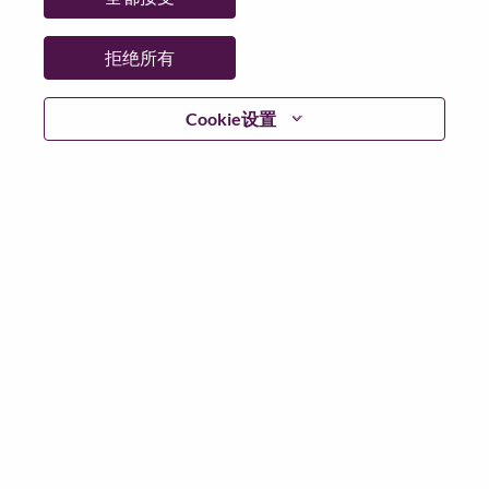
拒绝所有
登陆
Cookie设置
忘记密码了？
若你曾近期申请过我们的职位，你的电子邮箱将留存于
系统中；你可以选择“忘记密码”重新设定你的登入资料。
如遇上登录问题或无法注册为新用户时，请联系我们的
人力资源团队
hrsupport@lenovo.com
请在邮件的主题注
明“Application login issue”, 并提供你遇到的问题及截图。
我们会尽快与你联系。
我们非常荣幸和你分享我们全新的求职页面，你可以通
过全新的功能，随时查看你所申请的职位状态，订阅新
职位发布资讯，了解工作在联想的故事，及加入联想人
才社区。