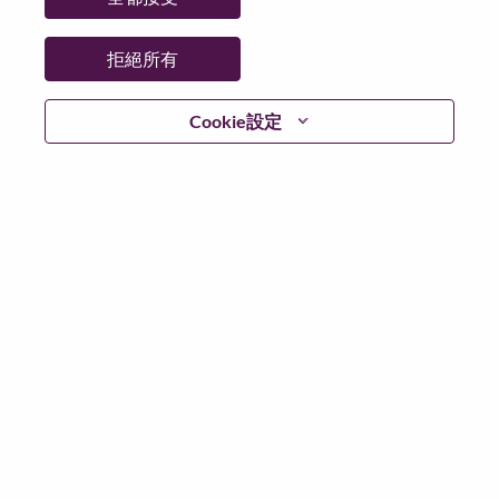
拒絕所有
登入
Cookie設定
忘記密碼了？
若你曾使用你的電子郵件申請我們的職位，你可以選擇”
忘記密碼”重新設定你的登入資料
如遇上登入問題，或無法建立帳號。請連絡我們的人力
資源部門
hrsupport@lenovo.com
請在郵件的主題寫上
“Application login issue” 及在郵件中例明你遇到的問題和
附上截圖。我們將盡快與你聯絡。
我們非常榮幸與你分享我們全新的求職網頁。你可以透
過全新的功能，隨時查閱你申請職位的狀況，訂閱新職
位發佈資訊，了解為何我們喜歡在聯想工作的資訊，和
加入聯想人才社團。