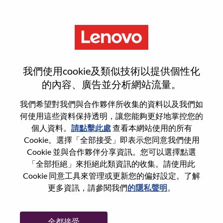
功能
登入或註冊新使用者帳戶
我們使用cookie及類似技術以提供個性化
的內容、廣告並分析網站流量。
我們希望對我們與合作夥伴所收集的資料以及我們如
何使用這些資料保持透明，讓您能夠更好地掌控您的
回訪使用者
個人資料。
請點擊此處
查看本網站使用的所有
Cookie。選擇「全部接受」即表示您同意我們使用
Cookie 並與合作夥伴分享資訊。您可以選擇點選
姓氏
「全部拒絕」來拒絕此類資訊的收集。請使用此
學位名稱
Cookie 同意工具來管理或更新您的偏好設定。了解
更多資訊，請參閱我們
的隱私聲明
。
密碼
全都接受