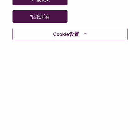
拒绝所有
登陆
Cookie设置
忘记密码了？
若你曾近期申请过我们的职位，你的电子邮箱将留存于
系统中；你可以选择“忘记密码”重新设定你的登入资料。
如遇上登录问题或无法注册为新用户时，请联系我们的
人力资源团队
hrsupport@lenovo.com
请在邮件的主题注
明“Application login issue”, 并提供你遇到的问题及截图。
我们会尽快与你联系。
我们非常荣幸和你分享我们全新的求职页面，你可以通
过全新的功能，随时查看你所申请的职位状态，订阅新
职位发布资讯，了解工作在联想的故事，及加入联想人
才社区。